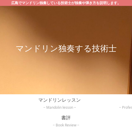
広島でマンドリン独奏している技術士が独奏や弾き方を説明します。
マンドリン独奏する技術士
マンドリンレッスン
Mandolin lesson
Profe
書評
Book Review