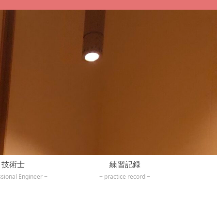
技術士
練習記録
ssional Engineer
practice record