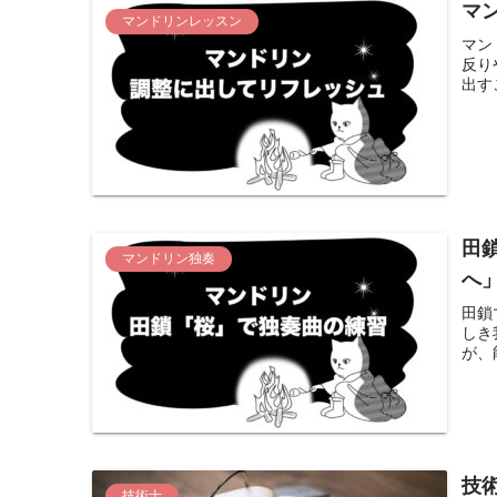
マ
マンドリンレッスン
マン
反り
出す
田
マンドリン独奏
へ
田鎖
しき
が、
技
技術士