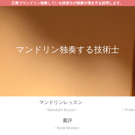
広島でマンドリン独奏している技術士が独奏や弾き方を説明します。
マンドリン独奏する技術士
マンドリンレッスン
Mandolin lesson
Profe
書評
Book Review