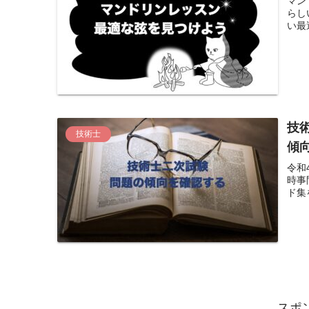
マン
らし
い最
技
技術士
傾
令和
時事
ド集
スポ