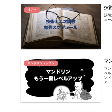
技
技術士
技術
ュー
マ
マンドリンレッスン
マン
ベル
ンド
アッ