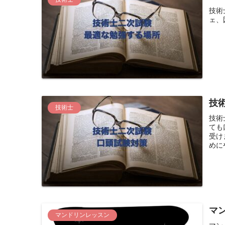
技術
ェ、
技
技術士
技術
ても
受け
めに
マ
マンドリンレッスン