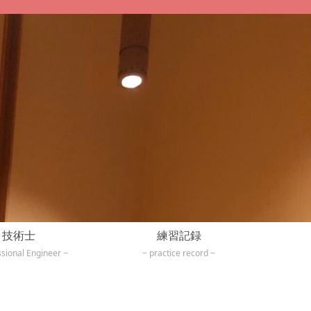
技術士
練習記録
ssional Engineer
practice record