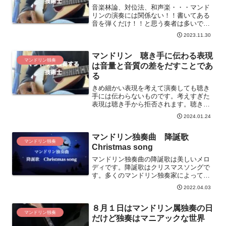
音楽林論、対位法、和声楽・・・マンド
リンの演奏には関係ない！！書いてある
音を弾くだけ！！と思う奏者は多いで
す。今回は主に対位法を取り上げます。
2023.11.30
対位法はマンドリンの演奏に役立ちま
す。マンドリンの演奏スキルが向上する
マンドリン 聴き手に伝わる表現
対位法を学びましょう。
マンドリン独奏
は音量と音質の差をだすことであ
る
きめ細かい表現を考えて演奏しても聴き
手には伝わらないものです。考えすぎた
表現は聴き手から拒否されます。聴き手
の負担がない表現で演奏すり必要があり
2024.01.24
ます。聴き手に負担のない表現は変化の
大きさです。音量と音質の差が大きいと
マンドリン独奏曲 降誕歌
聴き手に伝わりやすくなります。
マンドリン独奏
Christmas song
マンドリン独奏曲の降誕歌は美しいメロ
ディです。降誕歌はクリスマスソングで
す。多くのマンドリン独奏家によって弾
かれています。マンドリン独奏を行え
2022.04.03
ば、どこかで聴いたことがあると思いま
す。そんな降誕歌を弾いたエピソードや
８月１日はマンドリン属独奏の日
動画を紹介します。
マンドリン独奏
だけど独奏はマニアックな世界