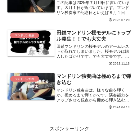
この記事は2025年７月19日に書いていま
す。８月１日が近づいています。マンド
リン独奏家の記念日といえば８月１日の
マンドリン属独奏の日です。１人で８本
2025.07.20
の弦のマンドリンを弾くことから独奏の
日となりました。記念日もありますがマ
田鎖マンドリン桜モデルにトラブ
ンドリン独奏はマニアックな世界です。
マンドリン独奏
ル発生！！でも大丈夫
田鎖マンドリンの桜モデルのアームレス
トが取れてしまいました。桜モデルは購
入したばかりです。でも大丈夫です。予
備のマンドリンがあれば練習ができま
2022.11.13
す。トラブルはつきものですので予備が
あると安心です。
マンドリン独奏曲は極めるまで弾
マンドリン独奏
き込む
マンドリン独奏曲は、様々な曲を弾く
か、極めるまで弾くかです。演奏能力を
アップさせる観点から極める弾き込むこ
とをおすすめします。弾けば弾くほど上
2024.04.14
達します。腰を据えて１曲を弾き込んで
みましょう。
スポンサーリンク