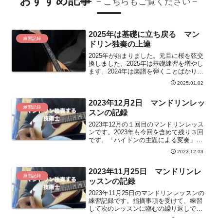
おすすめ記事
こちらもご覧ください
2025年は基礎に立ち戻る マン
練習記録
ドリン独奏の上達
2025年が始まりました。元旦に桜を弦交
換しました。2025年は基礎練習を増やし
ます。2024年は楽譜を弾くことばかりで
したが、基礎練習の必要性を感じていま
2025.01.02
した。どのような基礎練習をするか。基
礎練習の内容を説明します。
2023年12月2日 マンドリンレッ
練習記録
スンの記録
2023年12月の１回目のマンドリンレッス
ンです。2023年も今回を含めて残り３回
です。「ハイドンの主題による変奏」は
難しいマンドリン独奏曲です。来年の演
2023.12.03
奏会に向けて練習します。ただし、弾く
曲は「落葉の唄」です。「ハイドンの主
2023年11月25日 マンドリンレ
題による変奏」は難しく間に合わないで
練習記録
すね。
ッスンの記録
2023年11月25日のマンドリンレッスンの
練習記録です。指摘事項を受けて、練習
して次のレッスンに臨むの繰り返しで
す。今回の指摘は次回のレッスンまでに