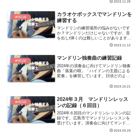
2023.11.26
修正したいですが、長期的な課題になり
そうなのできちんと練習する必要があり
カラオケボックスでマンドリンを
そうです。
練習記録
練習する
マンドリンの練習場所の悩みがないです
か？マンドリンだけじゃないですが、音
を出しt弾くのは難しいことがあります。
自宅では。そんな時はカラオケボックス
2023.11.12
がおすすめです。音を出しても大丈夫で
す。集中して練習できますよ。
マンドリン独奏曲の練習記録
練習記録
2024年の演奏会に向けてマンドリン独奏
曲「落葉の唄」「ハイドンの主題による
変奏」を練習しています。日頃どのよう
に練習しているのか説明します。
2023.10.21
2024年３月 マンドリンレッス
練習記録
ンの記録（６回目）
2024年６回目のマンドリンレッスンの記
録です。広島市でマンドリンレッスンを
受けています。演奏会に向けてマンドリ
ン独奏曲を練習しています。６回目のマ
2024.03.24
ンドリンレッスンは落葉の唄とハイドン
の主題による変奏の２曲でした。