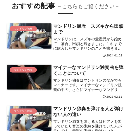
おすすめ記事
こちらもご覧ください
マンドリン履歴 スズキから田鎖
マンドリン独奏
まで
マンドリンは、スズキの量産品から始め
て、落合、田鎖と続きました。これまで
に購入したマンドリンのことを書きま
す。どのマンドリンにも思い出がありま
2024.01.02
す。今、弾いている田鎖の桜を大切にし
て弾き続けたいです。
マイナーなマンドリン独奏曲を弾
マンドリン独奏
くことについて
マンドリン独奏はマンドリンのなかでも
マイナーです。マイナーなマンドリン独
奏の中の、さらにマイナーなマンドリン
独奏曲を弾くことについて考えます。
2026.02.11
マンドリン独奏を弾ける人と弾け
マンドリン独奏
ない人の違い
マンドリン独奏を弾ける人はピアノを習
っていたり音楽の訓練を受けていた人が
多いです。音楽の訓練を受けないとマン