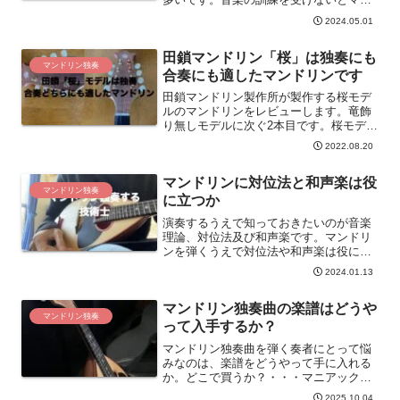
ドリン独奏は弾けないのかといったらそ
2024.05.01
うではありません。訓練すれば弾けるよ
うになります。
田鎖マンドリン「桜」は独奏にも
マンドリン独奏
合奏にも適したマンドリンです
田鎖マンドリン製作所が製作する桜モデ
ルのマンドリンをレビューします。竜飾
り無しモデルに次ぐ2本目です。桜モデル
はマンドリン独奏、合奏のどちらでも使
2022.08.20
えるマンドリンです。
マンドリンに対位法と和声楽は役
マンドリン独奏
に立つか
演奏するうえで知っておきたいのが音楽
理論、対位法及び和声楽です。マンドリ
ンを弾くうえで対位法や和声楽は役にた
つの？ と思うことがあります。対位法
2024.01.13
はマンドリン独奏に、和声楽は合奏に役
立ちます。
マンドリン独奏曲の楽譜はどうや
マンドリン独奏
って入手するか？
マンドリン独奏曲を弾く奏者にとって悩
みなのは、楽譜をどうやって手に入れる
か。どこで買うか？・・・マニアックな
世界のため、入手が難しいです。先生か
2025.10.04