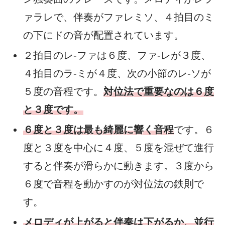
ァラレで、伴奏がファレミソ、４拍目のミ
の下にドの音が配置されています。
２拍目のレ-ファは６度、ファ-レが３度、
４拍目のラ-ミが４度、次の小節のレ-ソが
５度の音程です。
対位法で重要なのは６度
と３度です。
６度と３度は最も綺麗に響く音程
です。６
度と３度を中心に４度、５度を混ぜて進行
すると伴奏が滑らかに動きます。３度から
６度で音程を動かすのが対位法の鉄則で
す。
メロディが上がると伴奏は下がるか、並行