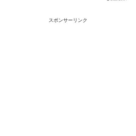
ら入手する。ネットで探す。楽器屋で探
す・・・手段はあります。入手方法を説
明します。
スポンサーリンク