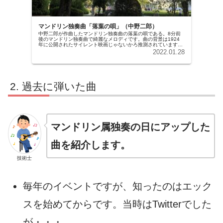
マンドリン独奏曲「落葉の唄」（中野二郎）
中野二郎が作曲したマンドリン独奏曲の落葉の唄である。8分前
後のマンドリン独奏曲で綺麗なメロディです。曲の背景は1924
年に公開されたサイレント映画じゃないかろ推測されています。
メロディ、伴奏とも中野作品らしく滑走アルペジオ、デュオ奏法
2022.01.28
と演奏しがいのある曲です。
過去に弾いた曲
マンドリン属独奏の日にアップした
曲を紹介します。
技術士
毎年のイベントですが、知ったのはエック
スを始めてからです。当時はTwitterでした
が・・・