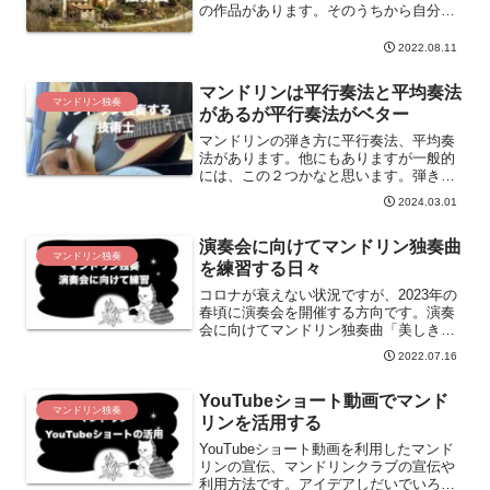
の作品があります。そのうちから自分が
演奏したマンドリン独奏曲「祈り」「夜
の幻想曲」「セレナータ」「旅愁による
2022.08.11
変奏曲」を紹介します。
マンドリンは平行奏法と平均奏法
マンドリン独奏
があるが平行奏法がベター
マンドリンの弾き方に平行奏法、平均奏
法があります。他にもありますが一般的
には、この２つかなと思います。弾き方
は本人の好みでやってみます。その後、
2024.03.01
しっくりこなかったら修正します。
演奏会に向けてマンドリン独奏曲
マンドリン独奏
を練習する日々
コロナが衰えない状況ですが、2023年の
春頃に演奏会を開催する方向です。演奏
会に向けてマンドリン独奏曲「美しき我
が子や何処へ」を練習しています。練習
2022.07.16
する様子を説明する記事です。
YouTubeショート動画でマンド
マンドリン独奏
リンを活用する
YouTubeショート動画を利用したマンド
リンの宣伝、マンドリンクラブの宣伝や
利用方法です。アイデアしだいでいろい