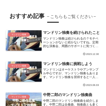
おすすめ記事
こちらもご覧ください
マンドリン独奏を続けられたこと
マンドリン独奏
マンドリン独奏は続けられるの？モチベ
ーションがないと続かないですね。定期
的な演奏会、周囲のサポートに気づくこ
と、緊張感と向かい合うことでモチベー
ションが発揮されます。モチベーション
2023.12.30
を発揮することを書きました。
マンドリン独奏に挑戦しよう
マンドリン独奏
マンドリンはオーケストラやアンサンブ
ル中心ですが、マンドリン独奏もありま
す。マンドリン独奏を習得すると一人で
弾けるようになります。マンドリン独奏
はデュオ奏法を練習するとできます。デ
2023.06.03
ュオ奏法を習得してマンドリン独奏曲が
弾けるようになりましょう。
中野二郎のマンドリン独奏曲
マンドリン独奏
中野二郎のマンドリン独奏曲を紹介しま
す。中野二郎は合奏曲、独奏曲とも多く