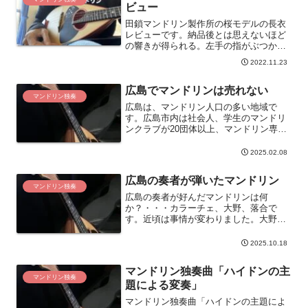
ビュー
田鎖マンドリン製作所の桜モデルの長衣
レビューです。納品後とは思えないほど
の響きが得られる。左手の指がぶつから
ない。弦高が少しけど弾きやすい。マン
2022.11.23
ドリン独奏によく合うマンドリンでし
た。
広島でマンドリンは売れない
マンドリン独奏
広島は、マンドリン人口の多い地域で
す。広島市内は社会人、学生のマンドリ
ンクラブが20団体以上、マンドリン専門
店及びマンドリン教室もありま。ですが
マンドリンを取り扱う楽器店は減少して
2025.02.08
いく一方で、購入する奏者も少なくなり
ました。マンドリン奏者は多くいます
広島の奏者が弾いたマンドリン
が・・・現状を書きました。
マンドリン独奏
広島の奏者が好んだマンドリンは何
か？・・・カラーチェ、大野、落合で
す。近頃は事情が変わりました。大野は
ブランドが消滅、落合はマンドリン専門
店が閉店、ネットで購入する奏者が増加
2025.10.18
した背景からブランドも増えました。
マンドリン独奏曲「ハイドンの主
マンドリン独奏
題による変奏」
マンドリン独奏曲「ハイドンの主題によ