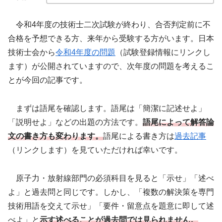
令和4年度の技術士二次試験が終わり、合否判定前に不
合格を予想できる方、来年から受験する方がいます。日本
技術士会から
令和4年度の問題
（試験登録情報にリンクし
ます）が公開されていますので、次年度の問題を考えるこ
とが今回の記事です。
まずは語尾を確認します。語尾は「簡潔に記述せよ」
「説明せよ」などの出題の方法です。
語尾によって解答論
文の書き方も変わります。
語尾による書き方は
過去記事
（リンクします）を見ていただければ幸いです。
原子力・放射線部門の必須科目を見ると「示せ」「述べ
よ」と過去問と同じです。しかし、「複数の解決策を専門
技術用語を交えて示せ」「要件・留意点を題意に即して述
べよ」と
示す述べることが過去問では見られません。