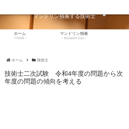
広島でマンドリン独奏している技術士が独奏や弾き方を説明します。
マンドリンレッ
ホーム
マンドリン独奏
技術士
練習記録
書評
スン
マンドリン独奏する技術士
ホーム
マンドリン独奏
HOME
Mandolin Solo
ホーム
技術士
技術士二次試験 令和4年度の問題から次
年度の問題の傾向を考える