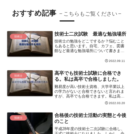
おすすめ記事
こちらもご覧ください
技術士二次試験 最適な勉強場所
技術士
技術士の勉強をどこでするか？悩むこと
もあると思います。自宅、カフェ、図書
館など最適な勉強場所について書きまし
た。
2022.09.11
高卒でも技術士試験に合格でき
技術士
る。私は高卒で合格しました。
難易度が高い技術士資格、大学卒業以上
の学力がないと合格できないと言われま
すが、高卒でも合格できます。私は高卒
で合格しました。合格のポイントはワー
2022.03.20
ドによるインプットと論文によるアウト
プットです。勉強方法について説明しま
合格後の技術士活動の実態と今後
す。
技術士
のこと
平成28年度の技術士二次試験に合格し、
正式に技術士になりました。しかし、合