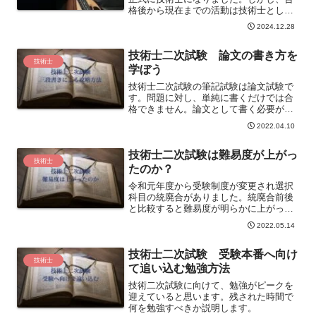
格後から現在までの活動は技術士として
活動しているとは言えるほどではありま
2024.12.28
せん。少数部門はよくあることです。合
格後からこれまでの振り返り、これから
技術士二次試験 論文の書き方を
のことについて書きます。
技術士
学ぼう
技術士二次試験の筆記試験は論文試験で
す。問題に対し、単純に書くだけでは合
格できません。論文として書く必要があ
ります。問題に対し、結論、理由、説明
2022.04.10
を書く三段書きは説得力のある書き方で
す。三段書きによる技術士二次試験の攻
技術士二次試験は難易度が上がっ
略法を説明します。
技術士
たのか？
令和元年度から受験制度が変更され選択
科目の統廃合がありました。統廃合前後
と比較すると難易度が明らかに上がった
部門があります。私が受験した原子力・
2022.05.14
放射線部門を例に説明します。
技術士二次試験 受験本番へ向け
技術士
て追い込む勉強方法
技術二次試験に向けて、勉強がピークを
迎えていると思います。残された時間で
何を勉強すべきか説明します。