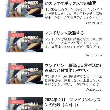
練習記録
いカラオケボックスでの練習
３月30日はカラオケボックスでマンドリ
ンを練習しました。サンフレッチェ広島
がホームゲームで市内のカラオケボック
スは予約が取りやすかったですが、空い
2024.03.31
ている部屋がマンドリンの練習には不適
でした。自分の責任ですけどね。
マンドリンを調整する
練習記録
マンドリンは適度に調整が必要です。弾
いていないとネックが反ってしまいま
す。毎日弾いていてもビビり音などの不
具合がでてきます。手作りですので、経
年劣化の不具合はやむを得ないです。適
2023.11.19
度に調整してリフレッシュが必要です。
マンドリン 練習は日常生活に組
練習記録
み込むと習慣化しやすい
マンドリンは毎日練習すること・・・楽
器練習は毎日練習しないと上達しないと
言いますが、継続して練習することは難
しいです。社会人ならなおさらです。練
2024.01.27
習を習慣化するにはどうすべきか。日常
生活に取り入れ、無理なく練習を継続し
2024年２月 マンドリンレッス
ます。
練習記録
ンの記録（４回目）