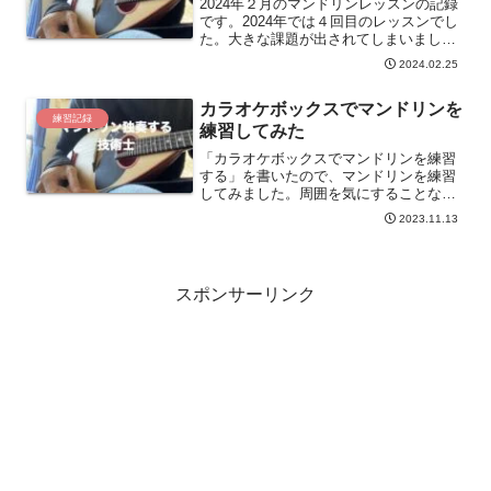
2024年２月のマンドリンレッスンの記録
です。2024年では４回目のレッスンでし
た。大きな課題が出されてしまいまし
た。どうやって攻略するか・・・課題曲
2024.02.25
を完成させるには避けて通れないです。
次回のレッスン（１週間後だ！！）に間
カラオケボックスでマンドリンを
に合うか？
練習記録
練習してみた
「カラオケボックスでマンドリンを練習
する」を書いたので、マンドリンを練習
してみました。周囲を気にすることなく
マンドリンを弾けることが気に入ってい
2023.11.13
ます。
スポンサーリンク