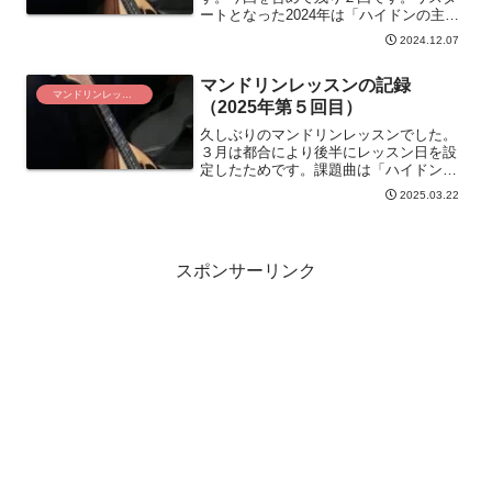
ートとなった2024年は「ハイドンの主題
による変奏」と「落葉の唄」が課題曲で
2024.12.07
した。次回の演奏会まで、この２曲中心
ですが、他のマンドリン独奏曲も弾きた
マンドリンレッスンの記録
いです。その前に今回のレッスンです。
マンドリンレッスン
（2025年第５回目）
久しぶりのマンドリンレッスンでした。
３月は都合により後半にレッスン日を設
定したためです。課題曲は「ハイドンの
主題による変奏」です。今回は、バリエ
2025.03.22
ーション２から開始しました。テンポが
遅い。表現力が乏しいなどの指摘事項が
ありました。次回までに練習せねば。
スポンサーリンク