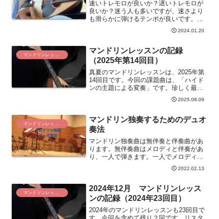
速いトレモロが良いか？遅いトレモロが
良いか？迷う人も多いですが、速さより
も滑らかに弾けるテンポが良いです。ア
クセントがつかない、粒が揃うトレモロ
2024.01.20
で弾ける速さで弾きます。
マンドリンレッスンの記録
マンドリンレッスン
（2025年第14回目）
真夏のマンドリンレッスンは、2025年第
14回目です。今回の課題曲は、「ハイド
ンの主題による変奏」です。珍しく最後
まで弾けました。いつもなら多数の指摘
2025.08.09
で最後まで弾けませんが・・・ある程
度、達成感が得られたレッスンでした。
マンドリン独奏するためのデュオ
マンドリンレッスン
奏法
マンドリン独奏曲は無伴奏と伴奏曲があ
ります。無伴奏曲はメロディと伴奏があ
り、一人で弾きます。一人でメロディと
伴奏の両方を弾く弾き方がデュオ奏法で
2022.02.13
す。デュオ奏法をマスターするとさまざ
まな無伴奏曲を弾けるようになります。
2024年12月 マンドリンレッス
マンドリンレッスン
ンの記録（2024年23回目）
2024年のマンドリンレッスンも23回目で
す。今回を含めて残り２回です。リスタ