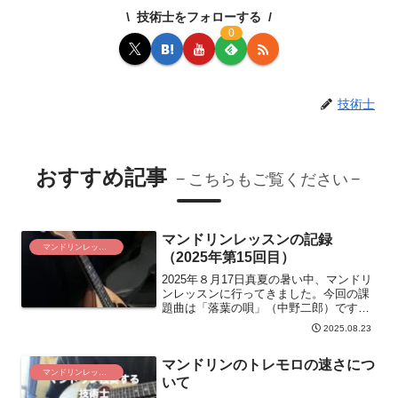
技術士をフォローする
0
技術士
おすすめ記事
こちらもご覧ください
マンドリンレッスンの記録
マンドリンレッスン
（2025年第15回目）
2025年８月17日真夏の暑い中、マンドリ
ンレッスンに行ってきました。今回の課
題曲は「落葉の唄」（中野二郎）です。
ハイドンの主題による変奏が続いていま
2025.08.23
したが、課題曲の１番は「落葉の唄」で
す。レベルアップしているが、指摘され
マンドリンのトレモロの速さにつ
た事項は相変わらず同じ箇所とレベルア
マンドリンレッスン
ップを感じないレッスンでした。
いて