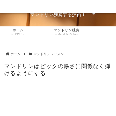
広島でマンドリン独奏している技術士が独奏や弾き方を説明します。
マンドリンレッ
ホーム
マンドリン独奏
技術士
練習記録
書評
スン
マンドリン独奏する技術士
ホーム
マンドリン独奏
HOME
Mandolin Solo
ホーム
マンドリンレッスン
マンドリンはピックの厚さに関係なく弾
けるようにする