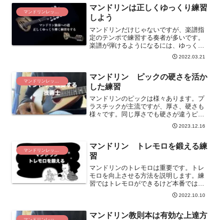
マンドリンは正しくゆっくり練習
くなります。
マンドリンレッスン
しよう
マンドリンだけじゃないですが、楽譜指
定のテンポで練習する奏者が多いです。
楽譜が弾けるようになるには、ゆっくり
したテンポで練習することが必要です。
2022.03.21
ゆっくり弾くことで正確なポジションを
押さえることができます。正しくゆっく
マンドリン ピックの硬さを活か
り弾くことが練習の基本と理解しましょ
マンドリンレッスン
う。
した練習
マンドリンのピックは様々あります。プ
ラスチックが主流ですが、厚さ、硬さも
様々です。同じ厚さでも硬さが違うピッ
クがあります。決まったピックを使い続
2023.12.16
けるよりもピックの硬さに関係なく弾け
るようになりましょう。
マンドリン トレモロを鍛える練
マンドリンレッスン
習
マンドリンのトレモロは重要です。トレ
モロを向上させる方法を説明します。練
習ではトレモロができるけど本番ではい
まいちになる症状がある人は参考になり
2022.10.10
ます。
マンドリン教則本は有効な上達方
マンドリンレッスン