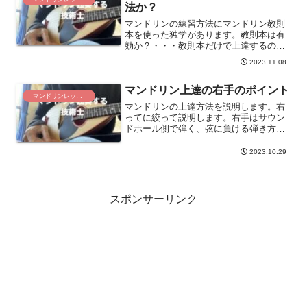
法か？
マンドリンの練習方法にマンドリン教則
本を使った独学があります。教則本は有
効か？・・・教則本だけで上達するのは
難しいです。本を読むよりも動画を見た
2023.11.08
り、レッスンを受けた方法が上達しま
す。
マンドリン上達の右手のポイント
マンドリンレッスン
マンドリンの上達方法を説明します。右
ってに絞って説明します。右手はサウン
ドホール側で弾く、弦に負ける弾き方、
親指と人差し指に隙間をあける、手首弾
きと並行弾きの良いところを活かして弾
2023.10.29
くことです。
スポンサーリンク