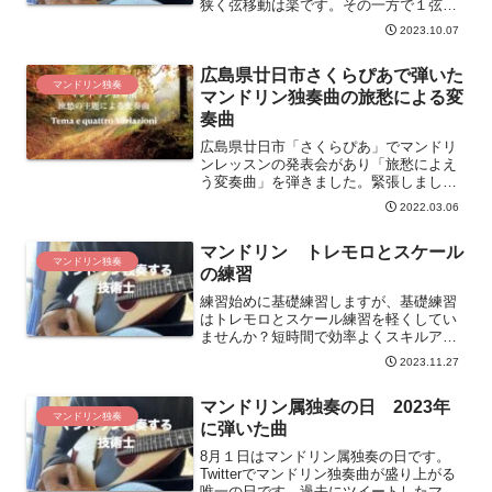
狭く弦移動は楽です。その一方で１弦は
フォルテが弾きにくいデメリットがあり
2023.10.07
ます。メリット、デメリットを踏まえて
もサウンドホールで弾くことをお勧めし
広島県廿日市さくらぴあで弾いた
ます。
マンドリン独奏
マンドリン独奏曲の旅愁による変
奏曲
広島県廿日市「さくらぴあ」でマンドリ
ンレッスンの発表会があり「旅愁によえ
う変奏曲」を弾きました。緊張しました
けど最後まで弾くことができ前年の発表
2022.03.06
会のリベンジができました。旅愁による
変奏曲は唱歌の「旅愁」を中野二郎がマ
マンドリン トレモロとスケール
ンドリン独奏曲で編曲した曲です。
マンドリン独奏
の練習
練習始めに基礎練習しますが、基礎練習
はトレモロとスケール練習を軽くしてい
ませんか？短時間で効率よくスキルアッ
プできる右手だけのトレモロ練習とスケ
2023.11.27
ール練習をしましょう。
マンドリン属独奏の日 2023年
マンドリン独奏
に弾いた曲
8月１日はマンドリン属独奏の日です。
Twitterでマンドリン独奏曲が盛り上がる
唯一の日です。過去にツイートしたマン