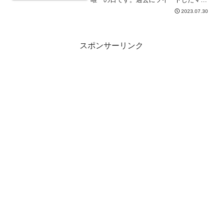
ドリン独奏曲を紹介します。なお、2023
2023.07.30
年の曲は美しき我が子や何処です。
スポンサーリンク