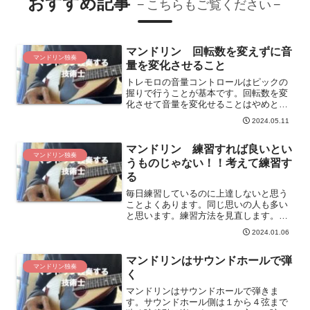
おすすめ記事
こちらもご覧ください
マンドリン 回転数を変えずに音
マンドリン独奏
量を変化させること
トレモロの音量コントロールはピックの
握りで行うことが基本です。回転数を変
化させて音量を変化せることはやめとき
ましょう。ノイズが増えるだけです。
2024.05.11
マンドリン 練習すれば良いとい
マンドリン独奏
うものじゃない！！考えて練習す
る
毎日練習しているのに上達しないと思う
ことよくあります。同じ思いの人も多い
と思います。練習方法を見直します。楽
譜を分解して弾けない箇所に練習時間を
2024.01.06
配分して練習します。分解と配分が練習
方法を見直して上達するポイントです。
マンドリンはサウンドホールで弾
マンドリン独奏
く
マンドリンはサウンドホールで弾きま
す。サウンドホール側は１から４弦まで